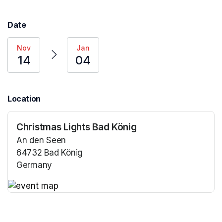
Date
Nov
Jan
14
04
Location
Christmas Lights Bad König
An den Seen
64732 Bad König
Germany
(opens in a new tab)
(opens in a new tab)