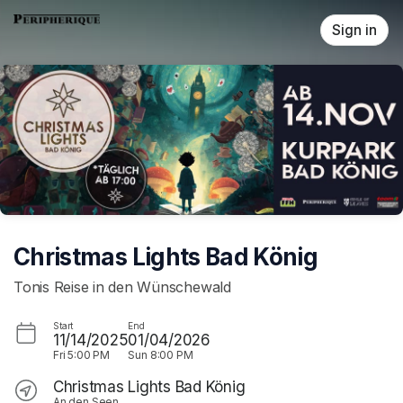
Skip header
Sign in
Christmas Lights Bad König
Tonis Reise in den Wünschewald
Start
End
11/14/2025
01/04/2026
Fri
5:00 PM
Sun
8:00 PM
Christmas Lights Bad König
An den Seen