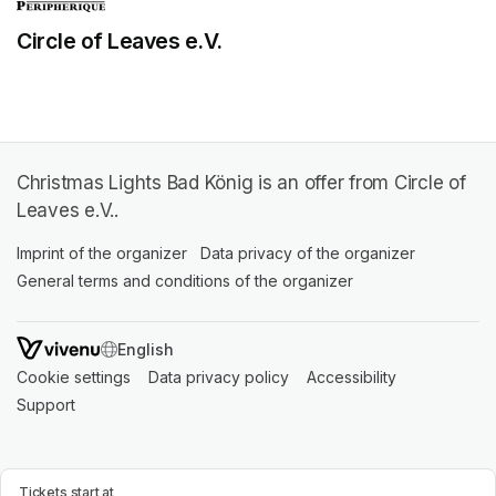
Circle of Leaves e.V.
Christmas Lights Bad König is an offer from Circle of
Leaves e.V..
Imprint of the organizer
(opens in a new tab)
Data privacy of the organizer
(opens in 
General terms and conditions of the organizer
(opens in a new ta
SWITCH LANGUAGE
Cookie settings
(opens in a new tab)
Data privacy policy
(opens in a new tab)
Accessibility
(opens in a n
Support
(opens in a new tab)
Tickets start at